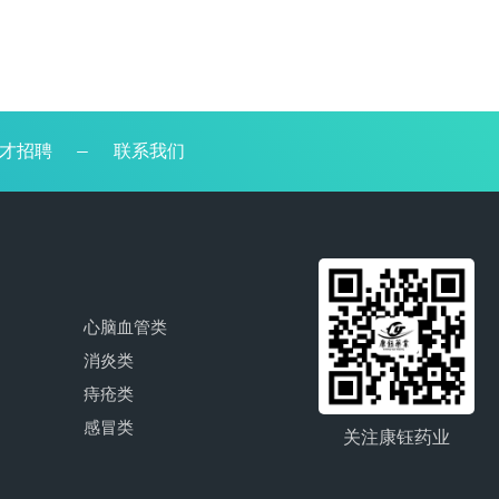
才招聘
—
联系我们
心脑血管类
消炎类
痔疮类
感冒类
关注康钰药业