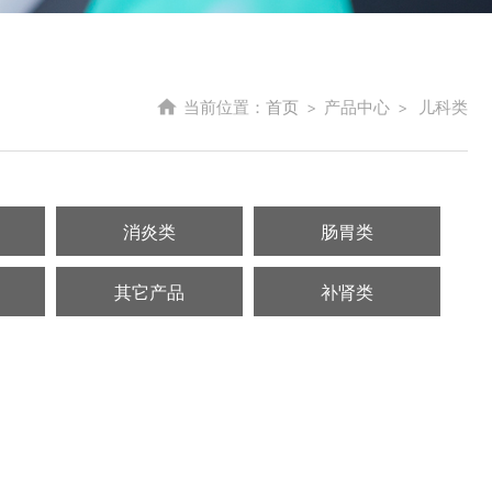
当前位置：
首页
>
产品中心
>
儿科类
消炎类
肠胃类
其它产品
补肾类